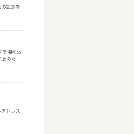
ptの設定を
グを埋め込
向上のた
ルアドレス