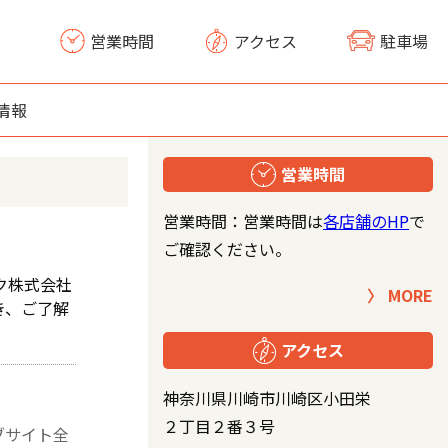
営業時間
アクセス
駐車場
情報
営業時間
営業時間：営業時間は
各店舗のHP
で
ご確認ください。
ク株式会社
MORE
き、ご了解
アクセス
神奈川県川崎市川崎区小田栄
２丁目２番３号
ブサイト全